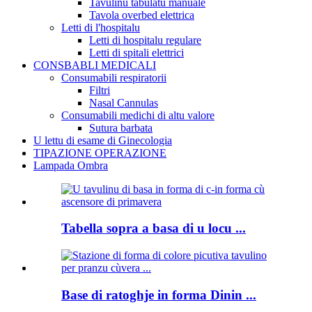
Tavulinu tabulatu manuale
Tavola overbed elettrica
Letti di l'hospitalu
Letti di hospitalu regulare
Letti di spitali elettrici
CONSBABLI MEDICALI
Consumabili respiratorii
Filtri
Nasal Cannulas
Consumabili medichi di altu valore
Sutura barbata
U lettu di esame di Ginecologia
TIPAZIONE OPERAZIONE
Lampada Ombra
Tabella sopra a basa di u locu ...
Base di ratoghje in forma Dinin ...