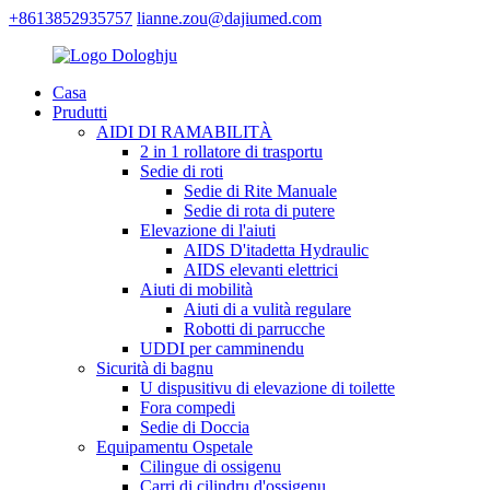
+8613852935757
lianne.zou@dajiumed.com
Casa
Prudutti
AIDI DI RAMABILITÀ
2 in 1 rollatore di trasportu
Sedie di roti
Sedie di Rite Manuale
Sedie di rota di putere
Elevazione di l'aiuti
AIDS D'itadetta Hydraulic
AIDS elevanti elettrici
Aiuti di mobilità
Aiuti di a vulità regulare
Robotti di parrucche
UDDI per camminendu
Sicurità di bagnu
U dispusitivu di elevazione di toilette
Fora compedi
Sedie di Doccia
Equipamentu Ospetale
Cilingue di ossigenu
Carri di cilindru d'ossigenu