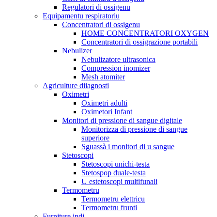
Regulatori di ossigenu
Equipamentu respiratoriu
Concentratori di ossigenu
HOME CONCENTRATORI OXYGEN
Concentratori di ossigrazione portabili
Nebulizer
Nebulizatore ultrasonica
Compression inomizer
Mesh atomiter
Agriculture diiagnosti
Oximetri
Oximetri adulti
Oximetori Infant
Monitori di pressione di sangue digitale
Monitorizza di pressione di sangue
superiore
Sguassà i monitori di u sangue
Stetoscopi
Stetoscopi unichi-testa
Stetospop duale-testa
U estetoscopi multifunali
Termometru
Termometru elettricu
Termometru frunti
Furniture indi