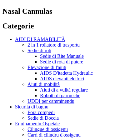
Nasal Cannulas
Categorie
AIDI DI RAMABILITÀ
2 in 1 rollatore di trasportu
Sedie di roti
Sedie di Rite Manuale
Sedie di rota di putere
Elevazione di l'aiuti
AIDS D'itadetta Hydraulic
AIDS elevanti elettrici
Aiuti di mobilità
Aiuti di a vulità regulare
Robotti di parrucche
UDDI per camminendu
Sicurità di bagnu
Fora compedi
Sedie di Doccia
Equipamentu Ospetale
Cilingue di ossigenu
Carri di cilindru d'ossigenu