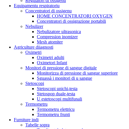
Regulatori di ossigenu
Equipamentu respiratoriu
Concentratori di ossigenu
HOME CONCENTRATORI OXYGEN
Concentratori di ossigrazione portabili
Nebulizer
Nebulizatore ultrasonica
Compression inomizer
Mesh atomiter
Agriculture diiagnosti
Oximetri
Oximetri adulti
Oximetori Infant
Monitori di pressione di sangue digitale
Monitorizza di pressione di sangue superiore
Sguassà i monitori di u sangue
Stetoscopi
Stetoscopi unichi-testa
Stetospop duale-testa
U estetoscopi multifunali
Termometru
Termometru elettricu
Termometru frunti
Furniture indi
Tabelle sopra