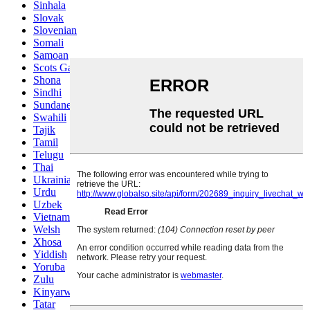
Sinhala
Slovak
Slovenian
Somali
Samoan
Scots Gaelic
Shona
Sindhi
Sundanese
Swahili
Tajik
Tamil
Telugu
Thai
Ukrainian
Urdu
Uzbek
Vietnamese
Welsh
Xhosa
Yiddish
Yoruba
Zulu
Kinyarwanda
Tatar