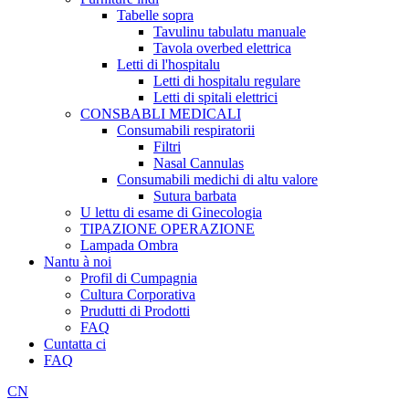
Tabelle sopra
Tavulinu tabulatu manuale
Tavola overbed elettrica
Letti di l'hospitalu
Letti di hospitalu regulare
Letti di spitali elettrici
CONSBABLI MEDICALI
Consumabili respiratorii
Filtri
Nasal Cannulas
Consumabili medichi di altu valore
Sutura barbata
U lettu di esame di Ginecologia
TIPAZIONE OPERAZIONE
Lampada Ombra
Nantu à noi
Profil di Cumpagnia
Cultura Corporativa
Prudutti di Prodotti
FAQ
Cuntatta ci
FAQ
CN